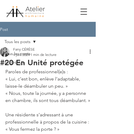
Post
Tous les posts
Fany CÉRÈSE
Tous les posts
4 juil. 2024
1 min de lecture
#20 En Unité protégée
En EHPAD
Paroles de professionnel(e)s :
« Lui, c’est bon, enlève l’adaptable, 
laisse-le déambuler un peu. »
« Nous, toute la journée, y a personne 
en chambre, ils sont tous déambulant. »
Une résidente s’adressant à une 
professionnelle à propos de la cuisine : 
« Vous fermez la porte ? »