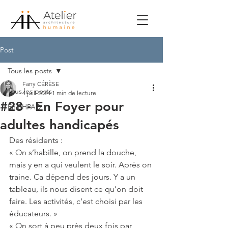
Post
Tous les posts
Fany CÉRÈSE
Tous les posts
4 juil. 2024
1 min de lecture
#28 - En Foyer pour
En EHPAD
adultes handicapés
Des résidents :
« On s’habille, on prend la douche, 
mais y en a qui veulent le soir. Après on 
traine. Ca dépend des jours. Y a un 
tableau, ils nous disent ce qu’on doit 
faire. Les activités, c’est choisi par les 
éducateurs. »
« On sort à peu près deux fois par 