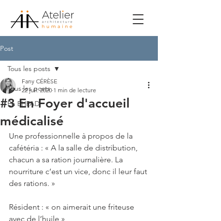
Post
Tous les posts
Fany CÉRÈSE
Tous les posts
22 juil. 2020
1 min de lecture
#3 En Foyer d'accueil
En EHPAD
médicalisé
Une professionnelle à propos de la 
cafétéria : « A la salle de distribution, 
chacun a sa ration journalière. La 
nourriture c’est un vice, donc il leur faut 
des rations. »
Résident : « on aimerait une friteuse 
avec de l’huile » 