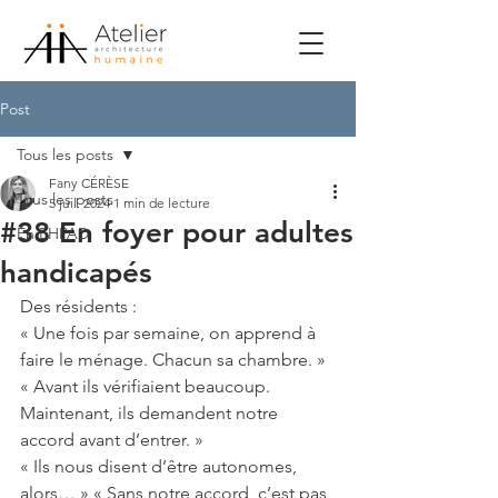
Post
Tous les posts
Fany CÉRÈSE
Tous les posts
5 juil. 2024
1 min de lecture
#38 En foyer pour adultes
En EHPAD
handicapés
Des résidents :
« Une fois par semaine, on apprend à 
faire le ménage. Chacun sa chambre. »
« Avant ils vérifiaient beaucoup. 
Maintenant, ils demandent notre 
accord avant d’entrer. »
« Ils nous disent d’être autonomes, 
alors… » « Sans notre accord, c’est pas 