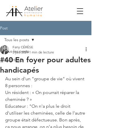
Post
Tous les posts
Fany CÉRÈSE
Tous les posts
5 juil. 2024
1 min de lecture
#40 En foyer pour adultes
En EHPAD
handicapés
Au sein d'un "groupe de vie" où vivent 
8 personnes :
Un résident : « On pourrait réparer la 
cheminée ? »
Educateur : "On n'a plus le droit 
d’utiliser les cheminées, celle de l’autre 
groupe était défectueuse. Bon après, 
ça nous arrange, on n’a plus besoin de 