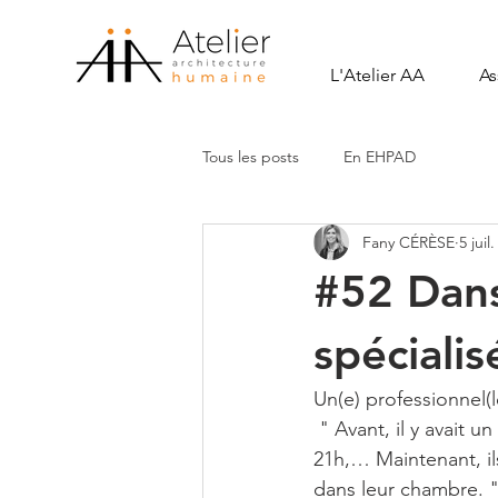
L'Atelier AA
As
Tous les posts
En EHPAD
Fany CÉRÈSE
5 juil
#52 Dans
spécialis
Un(e) professionnel(l
 " Avant, il y avait u
21h,… Maintenant, ils
dans leur chambre. 