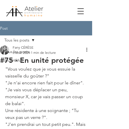
Post
Tous les posts
Fany CÉRÈSE
Tous les posts
8 août 2024
1 min de lecture
#75 - En unité protégée
En EHPAD
"Vous voulez que je vous essuie la 
vaisselle du goûter ?"
"Je n'ai encore rien fait pour le dîner".
"Je vais vous déplacer un peu, 
monsieur X, car je vais passer un coup 
de balai".
Une résidente à une soignante ; "Tu 
veux pas un verre ?".
"J'en prendrai un tout petit peu.". Mais 