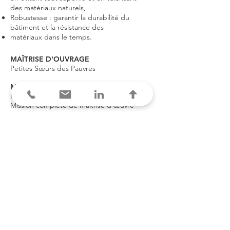
des matériaux naturels,
Robustesse : garantir la durabilité du
bâtiment et la résistance des
matériaux dans le temps.
MAÎTRISE D'OUVRAGE
Petites Sœurs des Pauvres
MISSION
Programmation
Mission complète de maîtrise d'œuvre
MONTANT DES TRAVAUX
En cours d'étude
LIVRAISON
Schéma directeur
Esquisse en cours