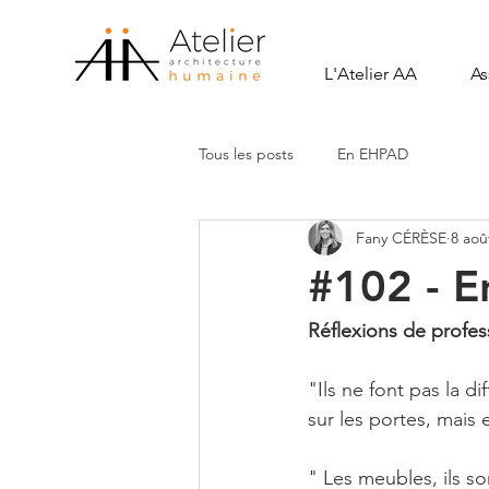
L'Atelier AA
As
Tous les posts
En EHPAD
Fany CÉRÈSE
8 aoû
#102 - 
Réflexions de profes
"Ils ne font pas la d
sur les portes, mais e
" Les meubles, ils s