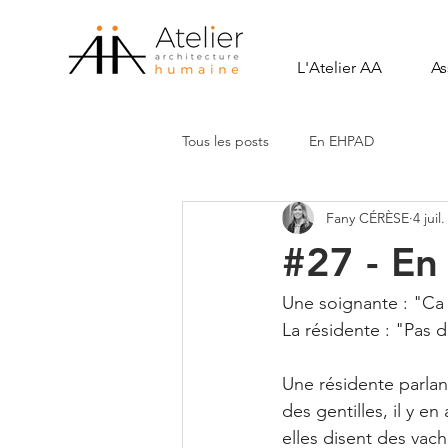
L'Atelier AA
As
Tous les posts
En EHPAD
Fany CÉRÈSE
4 juil
#27 - E
Une soignante : "Ca v
La résidente : "Pas 
Une résidente parlant
des gentilles, il y e
elles disent des vach