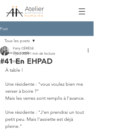
Post
Tous les posts
Fany CÉRÈSE
Tous les posts
5 juil. 2024
1 min de lecture
#41 En EHPAD
En EHPAD
À table !
Une résidente : "vous voulez bien me 
verser à boire ?"
Mais les verres sont remplis à l'avance.
Une résidente : "J'en prendrai un tout 
petit peu. Mais l'assiette est déjà 
pleine."