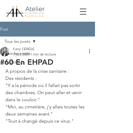
Post
Tous les posts
Fany CÉRÈSE
Tous les posts
9 juil. 2024
1 min de lecture
#60 En EHPAD
En EHPAD
A propos de la crise sanitaire :
Des résidents :
"Y a la période où il fallait pas sortir 
des chambres. On peut aller et venir 
dans le couloir."
"Moi, au cimetière, j’y allais toutes les 
deux semaines avant."
"Tout à changé depuis ce virus."