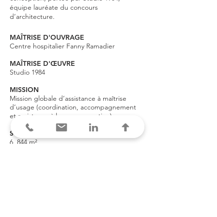
équipe lauréate du concours
d’architecture.
MAÎTRISE D'OUVRAGE
Centre hospitalier Fanny Ramadier
MAÎTRISE D'ŒUVRE
Studio 1984
MISSION
Mission globale d’assistance à maîtrise
d’usage (coordination, accompagnement
et assistance à la programmation)
SURFACE
6 844 m²
MONTANT DES TRAVAUX
12 700 00
€ HT pour la tranche ferme
353 000 € HT pour l'option de la tranche
ferme
2 140 000
€ HT pour la tranche optionnelle
LIVRAISON