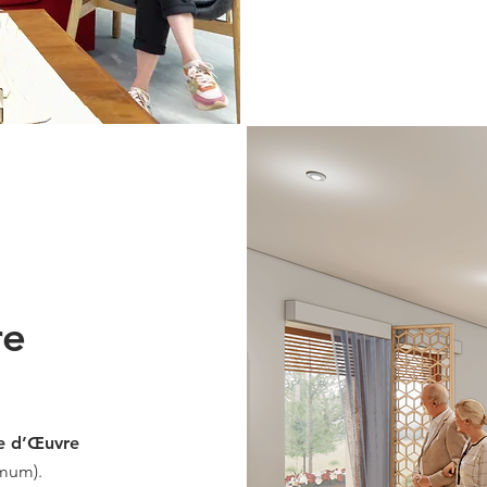
re
re
d’Œuvre
imum).