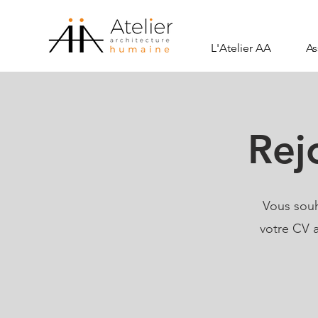
L'Atelier AA
As
Rej
Vous souh
votre CV a