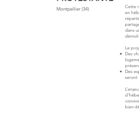
Cette m
Montpellier (34)
en héb
réparti
partagé
dans u
démoli 
Le proj
Des cha
logemen
préser
Des es
seront 
L’enjeu
d’héber
convivi
bien-êt