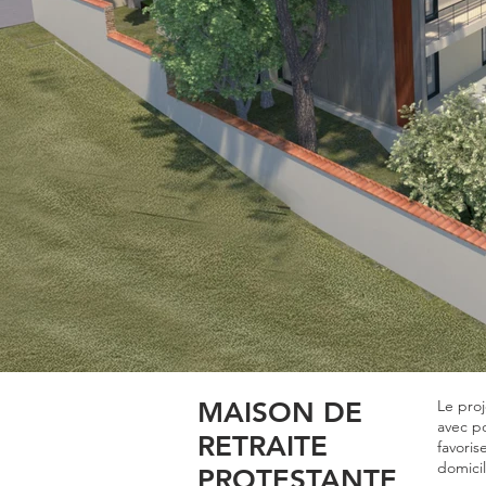
MAISON DE
Le proj
avec p
RETRAITE
favori
domicil
PROTESTANTE