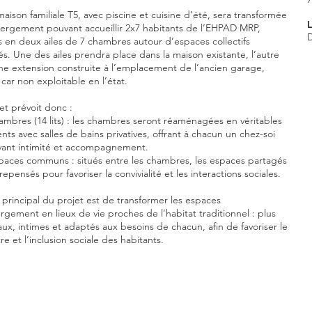
aison familiale T5, avec piscine et cuisine d’été, sera transformée
ergement pouvant accueillir 2x7 habitants de l’EHPAD MRP,
s en deux ailes de 7 chambres autour d’espaces collectifs
s. Une des ailes prendra place dans la maison existante, l’autre
ne extension construite à l’emplacement de l’ancien garage,
car non exploitable en l’état.
et prévoit donc :
mbres (14 lits) : les chambres seront réaménagées en véritables
ts avec salles de bains privatives, offrant à chacun un chez-soi
vant intimité et accompagnement.
paces communs : situés entre les chambres, les espaces partagés
repensés pour favoriser la convivialité et les interactions sociales.
 principal du projet est de transformer les espaces
gement en lieux de vie proches de l’habitat traditionnel : plus
aux, intimes et adaptés aux besoins de chacun, afin de favoriser le
re et l’inclusion sociale des habitants.