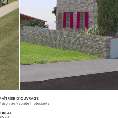
MAÎTRISE D'OUVRAGE
aison de Retraite Protestante​
SURFACE
780 m²