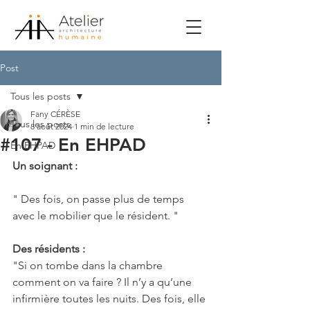
Post
Tous les posts
Fany CÉRÈSE
Tous les posts
8 août 2024
1 min de lecture
#107 - En EHPAD
En EHPAD
Un soignant :
" Des fois, on passe plus de temps 
avec le mobilier que le résident. "
Des résidents :
"Si on tombe dans la chambre 
comment on va faire ? Il n’y a qu’une 
infirmière toutes les nuits. Des fois, elle 