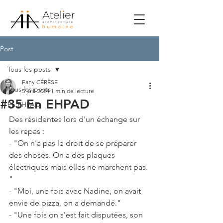
Post
Tous les posts
Fany CÉRÈSE
Tous les posts
5 juil. 2024
1 min de lecture
#35 En EHPAD
En EHPAD
Des résidentes lors d'un échange sur 
les repas :
- "On n'a pas le droit de se préparer 
des choses. On a des plaques 
électriques mais elles ne marchent pas. 
"
- "Moi, une fois avec Nadine, on avait 
envie de pizza, on a demandé."
- "Une fois on s'est fait disputées, son 