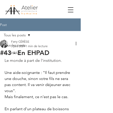
Post
Tous les posts
Fany CÉRÈSE
Tous les posts
5 juil. 2024
1 min de lecture
#43 - En EHPAD
En EHPAD
Le monde à part de l'institution.
Une aide-soignante : "Il faut prendre 
une douche, sinon votre fils ne sera 
pas content. Il va venir déjeuner avec 
vous".
Mais finalement, ce n'est pas le cas.
En parlant d'un plateau de boissons 