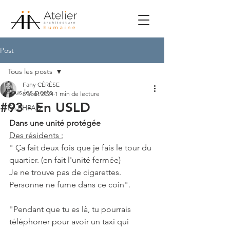
Post
Tous les posts
Fany CÉRÈSE
Tous les posts
8 août 2024
1 min de lecture
#93 - En USLD
En EHPAD
Dans une unité protégée
Des résidents :
" Ça fait deux fois que je fais le tour du 
quartier. (en fait l'unité fermée)
Je ne trouve pas de cigarettes. 
Personne ne fume dans ce coin".
"Pendant que tu es là, tu pourrais 
téléphoner pour avoir un taxi qui 