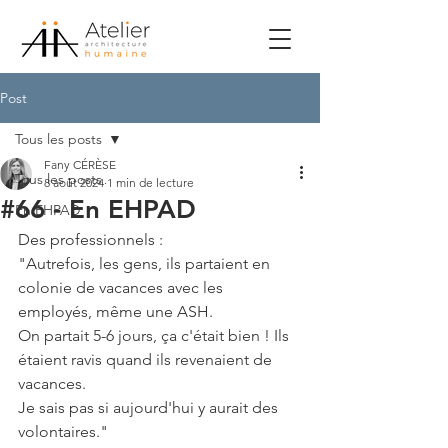
Post
Tous les posts
Fany CÉRÈSE
Tous les posts
8 août 2024
1 min de lecture
#66 - En EHPAD
En EHPAD
Des professionnels :
"Autrefois, les gens, ils partaient en 
colonie de vacances avec les 
employés, même une ASH.
On partait 5-6 jours, ça c'était bien ! Ils 
étaient ravis quand ils revenaient de 
vacances.
Je sais pas si aujourd'hui y aurait des 
volontaires."